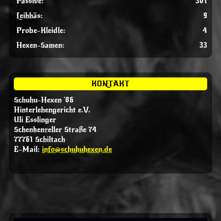
Passive:
301
Leihhäs:
9
Probe-Kleidle:
4
Hexen-Samen:
33
KONTAKT
Schuhu-Hexen '86
Hinterlehengericht e.V.
Uli Esslinger
Schenkenzeller Straße 74
77761 Schiltach
E-Mail:
info@schuhuhexen.de