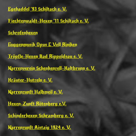
Egehaddel ’93 Schiltach e. V.
Fiechtenwaldt-Hexen ’11 Schiltach e. V.
Schrofenhexen
Guggenmusik Opus C Voll Riniken
Tröpfle-Hexen Bad Rippoldsau e. V.
Narrenverein Schenkenzell–Kaltbrunn e. V.
Kräuter-Hutzeln e. V.
Narrenzunft Halbmeil e. V.
Hexen-Zunft Rötenberg e.V.
Schinderhexen Schramberg e. V.
Narrenzunft Aistaig 1924 e. V.