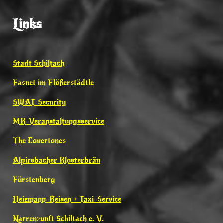
Links
Stadt Schiltach
Fasnet im Flößerstädtle
SWAT Security
MK-Veranstaltungsservice
The Covertones
Alpirsbacher Klosterbräu
Fürstenberg
Heizmann-Reisen + Taxi-Service
Narrenzunft Schiltach e. V.