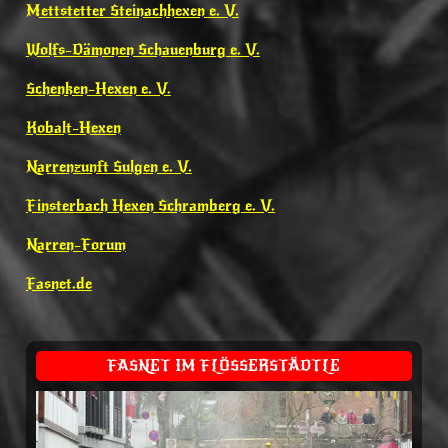
Mettstetter Steinachhexen e. V.
Wolfs-Dämonen Schauenburg e. V.
Schenken-Hexen e. V.
Kobalt-Hexen
Narrenzunft Sulgen e. V.
Finsterbach Hexen Schramberg e. V.
Narren-Forum
Fasnet.de
FASNET IM FLÖSSERSTÄDTLE