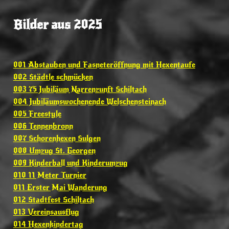
Bilder aus 2025
001 Abstauben und Fasneteröffnung mit Hexentaufe
002 Städtle schmücken
003 75 Jubiläum Narrenzunft Schiltach
004 Jubiläumswochenende Welschensteinach
005 Freestyle
006 Tennenbronn
007 Schorenhexen Sulgen
008 Umzug St. Georgen
009 Kinderball und Kinderumzug
010 11 Meter Turnier
011 Erster Mai Wanderung
012 Stadtfest Schiltach
013 Vereinsausflug
014 Hexenkindertag