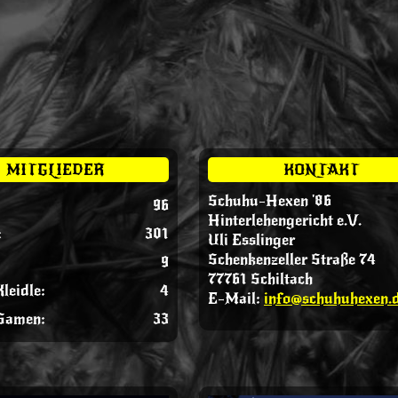
MITGLIEDER
KONTAKT
Schuhu-Hexen '86
96
Hinterlehengericht e.V.
:
301
Uli Esslinger
Schenkenzeller Straße 74
9
77761 Schiltach
leidle:
4
E-Mail:
info@schuhuhexen.
Samen:
33