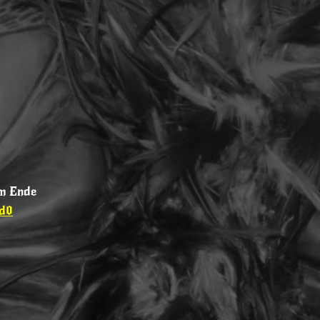
m Ende
d0